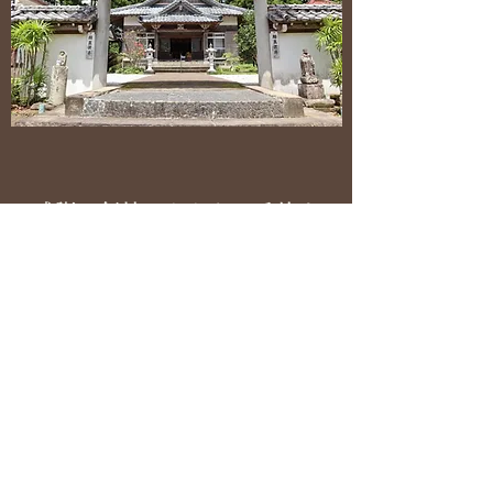
感謝の気持ちとともに手放す
古いお札やお守りの他、お人形、故人ゆかり
の品物などもお焚き上げできます。想いのこ
もったものというのは中々粗末にできません
が、心の整理をつけるためにも、感謝して手
放すということは大事なことです。境内にあ
るお焚き上げ場で、ていねいにご供養いたし
ます。
2月開催の星まつりで合同のお焚き上げ供養
を行っています