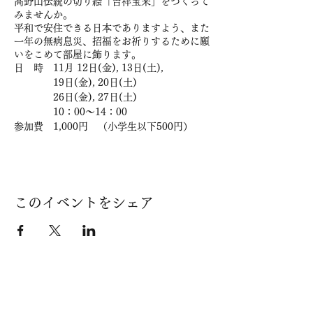
高野山伝統の切り絵「吉祥宝来」をつくって
みませんか。
平和で安住できる日本でありますよう、また
一年の無病息災、招福をお祈りするために願
いをこめて部屋に飾ります。
日 時 11月 12日(金), 13日(土),
19日(金), 20日(土)
26日(金), 27日(土)
10：00～14：00
参加費 1,000円 （小学生以下500円）
定 員 12名／1日
＊コロナのため、精進料理はご用意しませ
ん。
＊昼食はお弁当を持参か、注文(500円)をお
願いします。
このイベントをシェア
＊必要な道具はこちらで用意いたします。
申込用紙
https://bit.ly/3vEFCsL
（お電話でも申し込みできます）