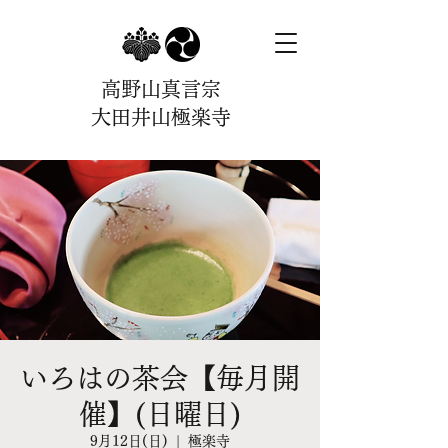
高野山真言宗
大田井山極楽寺
いろはの茶会【毎月開
催】(日曜日)
9月12日(日)
  |  
極楽寺