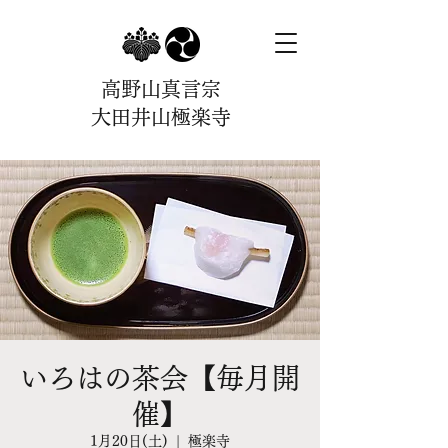
高野山真言宗
大田井山極楽寺
いろはの茶会【毎月開
催】
1月20日(土)
  |  
極楽寺