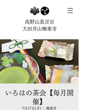
高野山真言宗
大田井山極楽寺
いろはの茶会【毎月開
催】
7月17日(月)
  |  
極楽寺