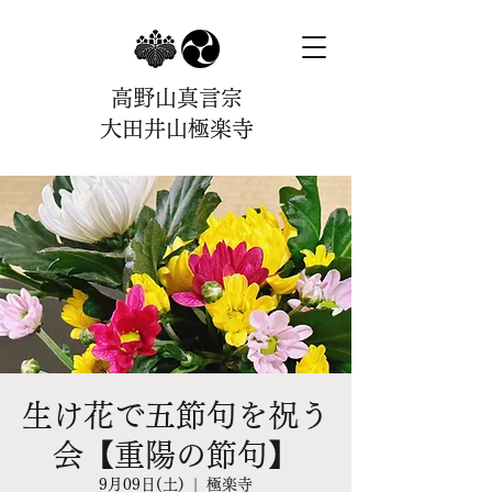
高野山真言宗
大田井山極楽寺
生け花で五節句を祝う
会【重陽の節句】
9月09日(土)
  |  
極楽寺